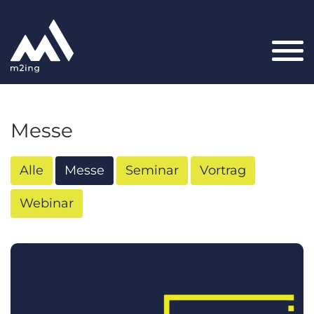
Produkt
Messe
Anwendungsgebiete
Alle
Messe
Seminar
Vortrag
Ingenieurbau
Webinar
Hochbau
Sonstige Bauwerke & Wasserbauwerke
Unternehmen
Karriere