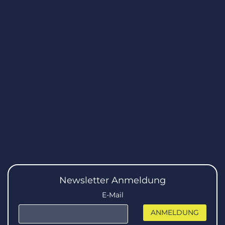
24.05.2023
Münchner digitalisieren Bauwerksprüfung
In der aktuellen Ausgabe der Allgemeinen
Bauzeitung (ABZ) nehmen die Autoren und
Autorinnen Stellung zur m2ing Software und der
konventionellen Bauwerksprüfung.
mehr erfahren
Newsletter Anmeldung
E-Mail